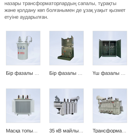
назары трансформаторлардың сапалы, тұрақты
және қолдану көп болғанымен де ұзақ уақыт қызмет
етуіне аударылған.
Бір фазалы бағаналы трансформатор
Бір фазалы тарапқа орнатылған трансформатор
Үш фазалы трансформатор тұрақтандыру платформасы
Масқа топырған трансформатор
35 кВ майлы шарғылы трансформатор
Трансформатор токы