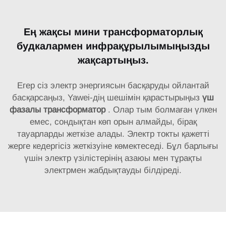
Ең жақсы мини трансформаторлық
будкалармен инфрақұрылымыңызды
жақсартыңыз.
Егер сіз электр энергиясын басқаруды ойлантай
басқарсаңыз, Yawei-дің шешімін қарастырыңыз
үш
фазалы трансформатор
. Олар тым болмаған үлкен
емес, сондықтан көп орын алмайды, бірақ
тауарларды жеткізе алады. Электр токты қажетті
жерге кедергісіз жеткізуіне көмектеседі. Бұл барлығы
үшін электр үзілістерінің азаюы мен тұрақты
электрмен жабдықтауды білдіреді.