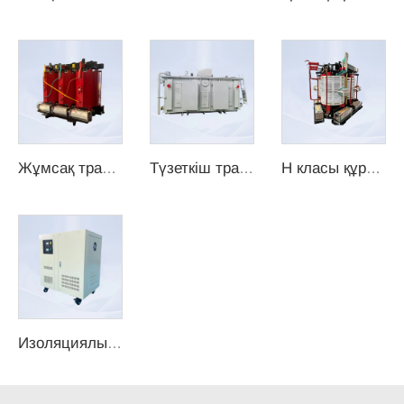
Жұмсақ трансформатор
Түзеткіш трансформатор
H класы құрғақ трансформатор, қорапта жабылмаған
Изоляциялық трансформатор