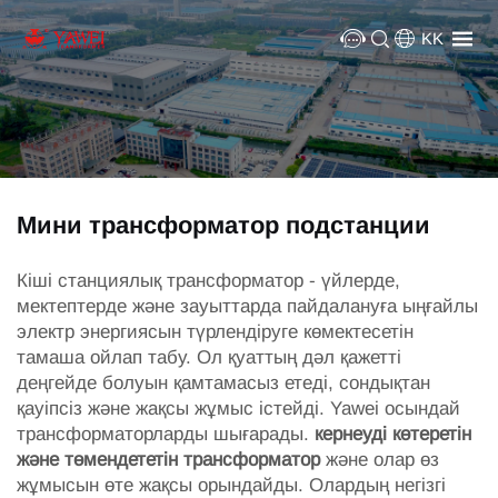
KK
Мини трансформатор подстанции
Кіші станциялық трансформатор - үйлерде,
мектептерде және зауыттарда пайдалануға ыңғайлы
электр энергиясын түрлендіруге көмектесетін
тамаша ойлап табу. Ол қуаттың дәл қажетті
деңгейде болуын қамтамасыз етеді, сондықтан
қауіпсіз және жақсы жұмыс істейді. Yawei осындай
трансформаторларды шығарады.
кернеуді көтеретін
және төмендететін трансформатор
және олар өз
жұмысын өте жақсы орындайды. Олардың негізгі