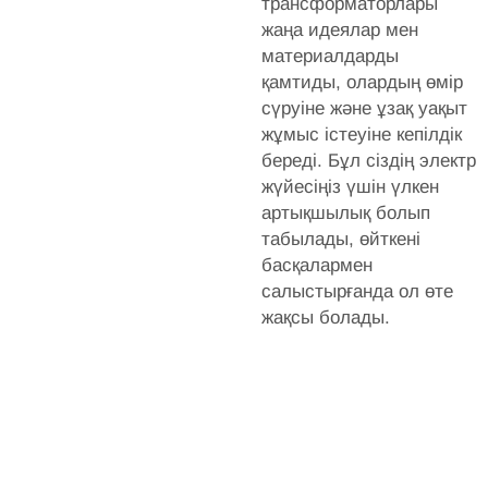
трансформаторлары
жаңа идеялар мен
материалдарды
қамтиды, олардың өмір
сүруіне және ұзақ уақыт
жұмыс істеуіне кепілдік
береді. Бұл сіздің электр
жүйесіңіз үшін үлкен
артықшылық болып
табылады, өйткені
басқалармен
салыстырғанда ол өте
жақсы болады.