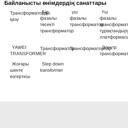
Байланысты өнімдердің санаттары
Бір
үш
Үш
Трансформаторды
фазалы
фазалы
фазалы
қазу
төсекті
трансформатор
трансформа
трансформатор
тұрақтандыр
платформас
YAWEI
Электр
Трансформатор
Трансформаторлар
TRANSFORMER
трансформат
Жоғары
Step down
шекте
transformer
өзгерткіш