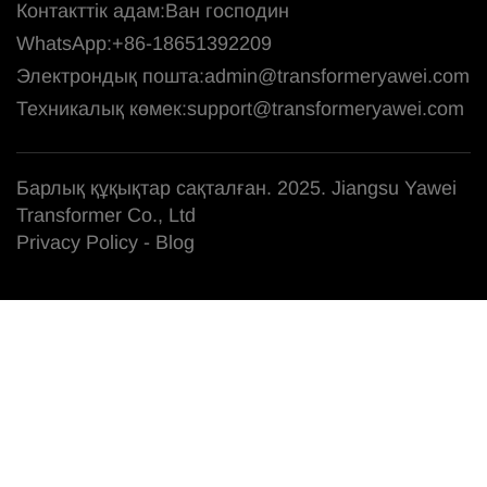
Контакттік адам:
Ван господин
WhatsApp:
+86-18651392209
Электрондық пошта:
admin@transformeryawei.com
Техникалық көмек:
support@transformeryawei.com
Барлық құқықтар сақталған. 2025. Jiangsu Yawei
Transformer Co., Ltd
Privacy Policy
-
Blog