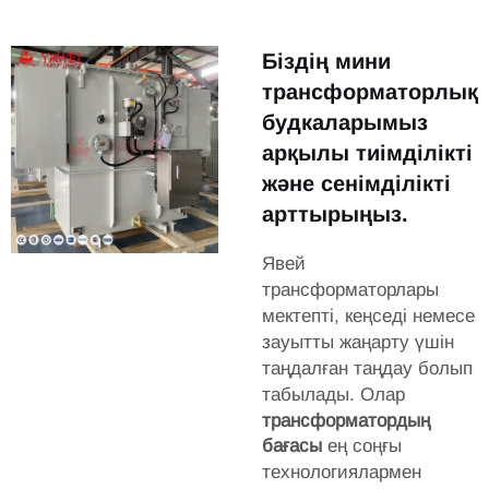
Біздің мини
трансформаторлық
будкаларымыз
арқылы тиімділікті
және сенімділікті
арттырыңыз.
Явей
трансформаторлары
мектепті, кеңседі немесе
зауытты жаңарту үшін
таңдалған таңдау болып
табылады. Олар
трансформатордың
бағасы
ең соңғы
технологиялармен