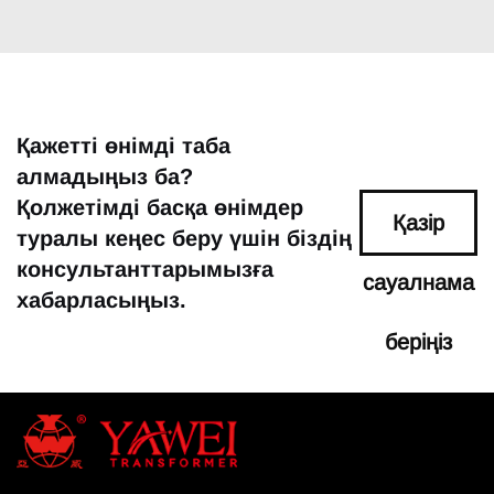
Қажетті өнімді таба
алмадыңыз ба?
Қолжетімді басқа өнімдер
Қазір
туралы кеңес беру үшін біздің
консультанттарымызға
сауалнама
хабарласыңыз.
беріңіз