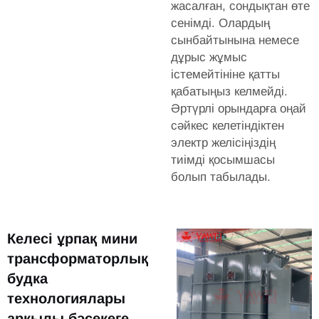
жасалған, сондықтан өте
сенімді. Олардың
сынбайтынына немесе
дұрыс жұмыс
істемейтініне қатты
қабатыңыз келмейді.
Әртүрлі орындарға оңай
сәйкес келетіндіктен
электр желісіңіздің
тиімді қосымшасы
болып табылады.
Келесі ұрпақ мини
трансформаторлық
будка
технологиялары
арқылы бәсекеге