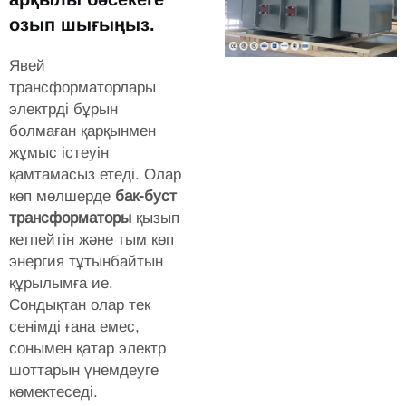
озып шығыңыз.
Явей
трансформаторлары
электрді бұрын
болмаған қарқынмен
жұмыс істеуін
қамтамасыз етеді. Олар
көп мөлшерде
бак-буст
трансформаторы
қызып
кетпейтін және тым көп
энергия тұтынбайтын
құрылымға ие.
Сондықтан олар тек
сенімді ғана емес,
сонымен қатар электр
шоттарын үнемдеуге
көмектеседі.