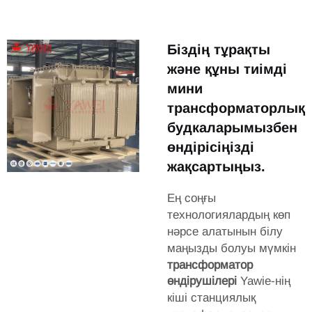
Біздің тұрақты
және құны тиімді
мини
трансформаторлық
будкаларымызбен
өндірісіңізді
жақсартыңыз.
Ең соңғы
технологиялардың көп
нәрсе алатынын білу
маңызды болуы мүмкін
трансформатор
өндірушілері
Yawie-нің
кіші станциялық